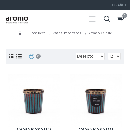
ESPAÑOL
0
Línea Deco
Vasos Importados
Rayado Celeste
0
VASO RAYADO
VASO RAYADO