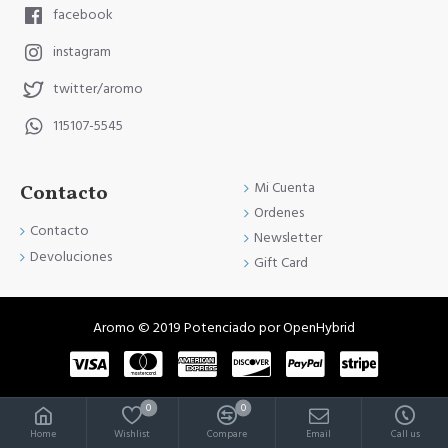
facebook
instagram
twitter/aromo
115107-5545
Mi Cuenta
Contacto
Ordenes
Contacto
Newsletter
Devoluciones
Gift Card
Aromo © 2019 Potenciado por OpenHybrid
0
0
Home
Wishlist
Compare
Email
Call us