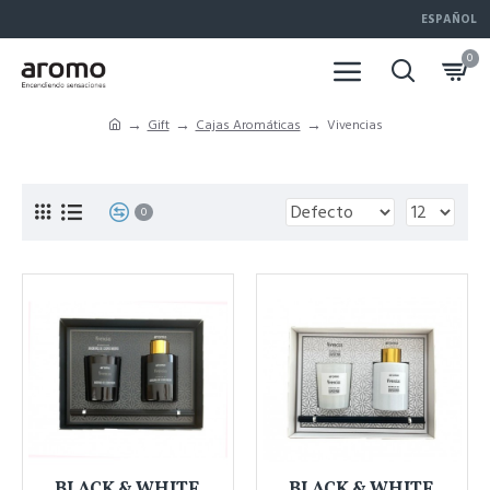
ESPAÑOL
0
Gift
Cajas Aromáticas
Vivencias
0
BLACK & WHITE
BLACK & WHITE