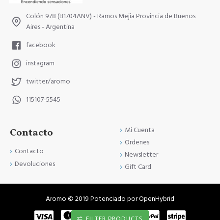
Colón 978 (B1704ANV) - Ramos Mejia Provincia de Buenos
Aires - Argentina
facebook
instagram
twitter/aromo
115107-5545
Mi Cuenta
Contacto
Ordenes
Contacto
Newsletter
Devoluciones
Gift Card
Aromo © 2019 Potenciado por OpenHybrid
FILTER PRODUCTS